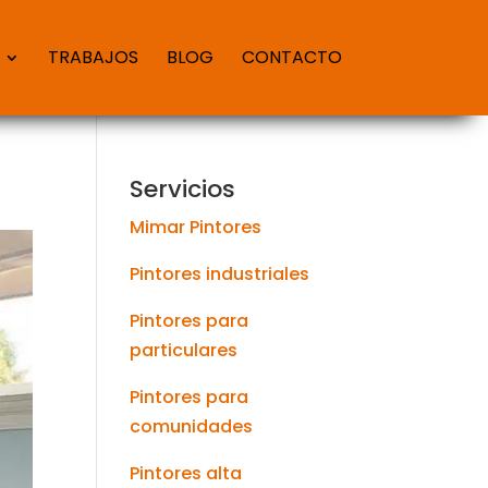
TRABAJOS
BLOG
CONTACTO
Servicios
Mimar Pintores
Pintores industriales
Pintores para
particulares
Pintores para
comunidades
Pintores alta