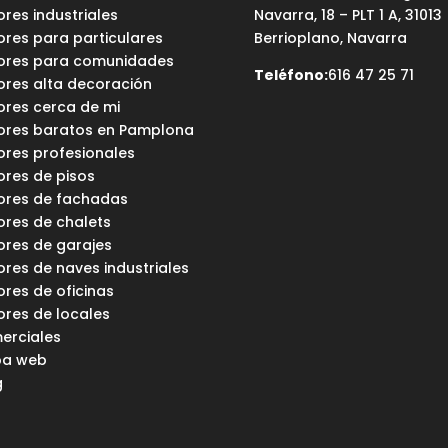
ores industriales
Navarra, 18 – PLT 1 A, 31013
ores para particulares
Berrioplano, Navarra
tores para comunidades
Teléfono:
616 47 25 71
tores alta decoración
ores cerca de mi
tores baratos en Pamplona
ores profesionales
ores de pisos
tores de fachadas
ores de chalets
ores de garajes
ores de naves industriales
ores de oficinas
ores de locales
erciales
a web
g