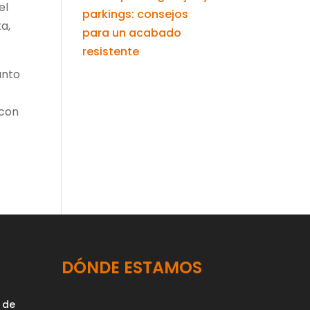
el
parkings: consejos
a,
para un acabado
resistente
anto
 con
DÓNDE ESTAMOS
 de