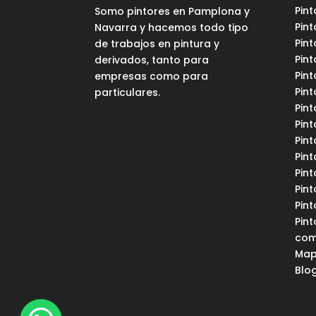
Pint
Somo pintores en Pamplona y
Pint
Navarra y hacemos todo tipo
Pin
de trabajos en pintura y
Pin
derivados, tanto para
Pint
empresas como para
Pin
particulares.
Pint
Pint
Pin
Pint
Pint
Pint
Pint
Pint
com
Map
Blo