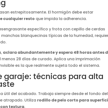
ng
asan estrepitosamente. El hormigón debe estar
e cualquier resto
que impida la adherencia.
sengrasante específico y frota con cepillo de cerdas
as manchas blanquecinas típicas de la humedad, requie
ido.
a,
aclara abundantemente y espera 48 horas antes 
a al menos 28 días de curado. Aplica una imprimación
visible es la que realmente sujeta todo el sistema.
e garaje: técnicas para alta
aste
ida útil del acabado. Trabaja siempre desde el fondo del
e atrapado. Utiliza
rodillo de pelo corto para superfic
 con textura
.