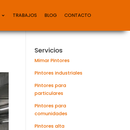
TRABAJOS
BLOG
CONTACTO
Servicios
Mimar Pintores
Pintores industriales
Pintores para
particulares
Pintores para
comunidades
Pintores alta