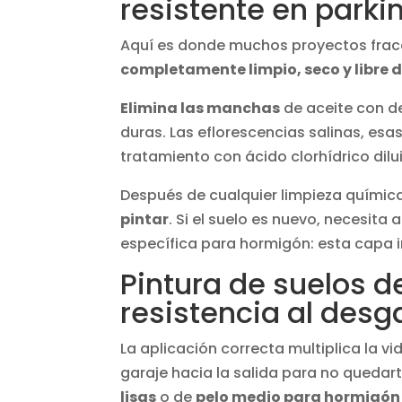
resistente en parki
Aquí es donde muchos proyectos frac
completamente limpio, seco y libre d
Elimina las manchas
de aceite con de
duras. Las eflorescencias salinas, es
tratamiento con ácido clorhídrico dilu
Después de cualquier limpieza químic
pintar
. Si el suelo es nuevo, necesit
específica para hormigón: esta capa in
Pintura de suelos d
resistencia al desg
La aplicación correcta multiplica la v
garaje hacia la salida para no quedart
lisas
o de
pelo medio para hormigón