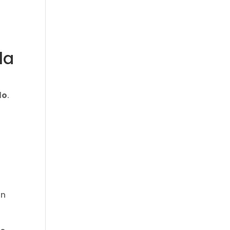
la
do
.
in