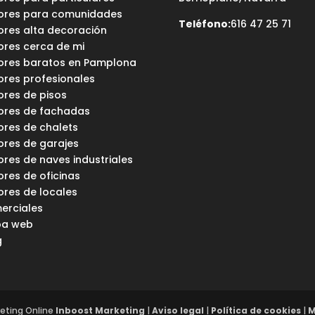
tores para comunidades
Teléfono:
616 47 25 71
tores alta decoración
ores cerca de mi
tores baratos en Pamplona
ores profesionales
ores de pisos
tores de fachadas
ores de chalets
ores de garajes
ores de naves industriales
ores de oficinas
ores de locales
erciales
a web
g
keting Online
Inboost Marketing
|
Aviso legal
|
Política de cookies
|
M