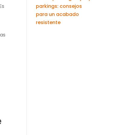
 Es
parkings: consejos
para un acabado
resistente
las
e