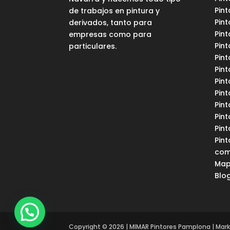
Pin
de trabajos en pintura y
Pin
derivados, tanto para
Pint
empresas como para
Pin
particulares.
Pint
Pint
Pin
Pint
Pint
Pint
Pint
Pint
com
Map
Blo
Copyright © 2026 | MIMAR Pintores Pamplona | Mar