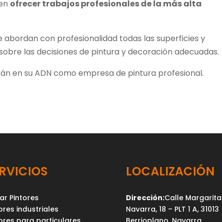
ten
ofrecer trabajos profesionales de la más alta
e abordan con profesionalidad todas las superficies y
s sobre las decisiones de pintura y decoración adecuadas.
án en su ADN como empresa de pintura profesional.
RVICIOS
LOCALIZACIÓN
ar Pintores
Dirección:
Calle Margarita
ores industriales
Navarra, 18 – PLT 1 A, 31013
ores para particulares
Berrioplano, Navarra