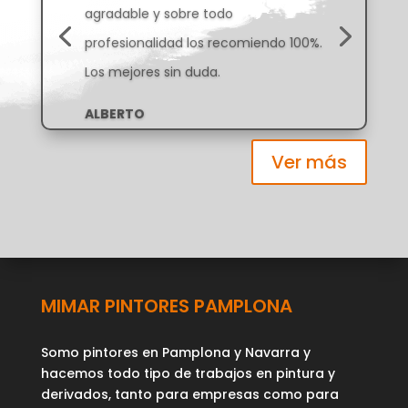
agradable y sobre todo
Muy buenos profesionales, rapido y
profesionalidad los recomiendo 100%.
económico.
Los mejores sin duda.
Nek Lado
ALBERTO
Ver más
MIMAR PINTORES PAMPLONA
Somo pintores en Pamplona y Navarra y
hacemos todo tipo de trabajos en pintura y
derivados, tanto para empresas como para